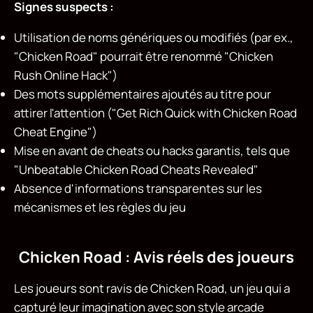
Signes suspects :
Utilisation de noms génériques ou modifiés (par ex.,
"Chicken Road" pourrait être renommé "Chicken
Rush Online Hack")
Des mots supplémentaires ajoutés au titre pour
attirer l'attention ("Get Rich Quick with Chicken Road
Cheat Engine")
Mise en avant de cheats ou hacks garantis, tels que
"Unbeatable Chicken Road Cheats Revealed"
Absence d'informations transparentes sur les
mécanismes et les règles du jeu
Chicken Road : Avis réels des joueurs
Les joueurs sont ravis de Chicken Road, un jeu qui a
capturé leur imagination avec son style arcade