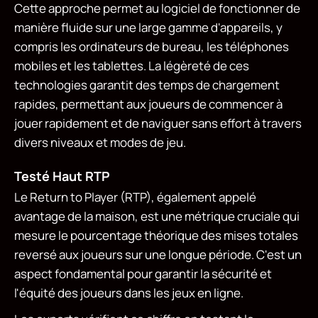
Cette approche permet au logiciel de fonctionner de
manière fluide sur une large gamme d'appareils, y
compris les ordinateurs de bureau, les téléphones
mobiles et les tablettes. La légèreté de ces
technologies garantit des temps de chargement
rapides, permettant aux joueurs de commencer à
jouer rapidement et de naviguer sans effort à travers
divers niveaux et modes de jeu.
Testé Haut RTP
Le Return to Player (RTP), également appelé
avantage de la maison, est une métrique cruciale qui
mesure le pourcentage théorique des mises totales
reversé aux joueurs sur une longue période. C'est un
aspect fondamental pour garantir la sécurité et
l'équité des joueurs dans les jeux en ligne.