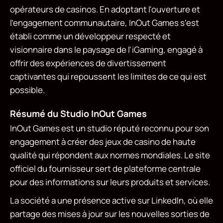
opérateurs de casinos. En adoptant l'ouverture et
l'engagement communautaire, InOut Games s'est
établi comme un développeur respecté et
visionnaire dans le paysage de l'iGaming, engagé à
offrir des expériences de divertissement
captivantes qui repoussent les limites de ce qui est
possible.
Résumé du Studio InOut Games
InOut Games est un studio réputé reconnu pour son
engagement à créer des jeux de casino de haute
qualité qui répondent aux normes mondiales. Le site
officiel du fournisseur sert de plateforme centrale
pour des informations sur leurs produits et services.
La société a une présence active sur LinkedIn, où elle
partage des mises à jour sur les nouvelles sorties de