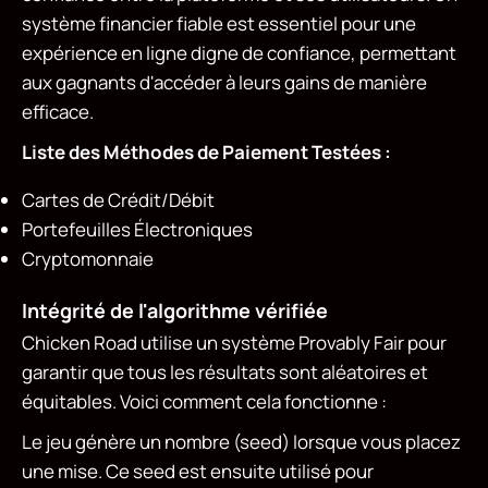
système financier fiable est essentiel pour une
expérience en ligne digne de confiance, permettant
aux gagnants d'accéder à leurs gains de manière
efficace.
Liste des Méthodes de Paiement Testées :
Cartes de Crédit/Débit
Portefeuilles Électroniques
Cryptomonnaie
Intégrité de l'algorithme vérifiée
Chicken Road utilise un système Provably Fair pour
garantir que tous les résultats sont aléatoires et
équitables. Voici comment cela fonctionne :
Le jeu génère un nombre (seed) lorsque vous placez
une mise. Ce seed est ensuite utilisé pour