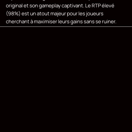
original et son gameplay captivant. Le RTP élevé
(98%) est un atout majeur pour les joueurs
cherchant à maximiser leurs gains sans se ruiner.
D'autres apprécient les niveaux de difficulté
ajustables, qui leur permettent de personnaliser leur
expérience, allant de débutant à défi expert. Les
forums en ligne sont remplis de discussions
enthousiastes sur les caractéristiques uniques de
Chicken Road, telles que son système basé sur des
tuiles et son mécanisme de multiplicateur, qui crée
un sens excitant de risque-récompense. Les joueurs
louent le jeu pour ses excellents graphismes, ses
effets sonores et sa performance fluide sur les
ordinateurs de bureau et les appareils mobiles.
Jouez maintenant