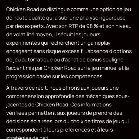
Chicken Road se distingue comme une option de jeu
de haute qualité qui a subi une analyse rigoureuse
par des experts. Avec son RTP de 98 % et son niveau
de volatilité moyen, il séduit les joueurs
expérimentés qui recherchent un gameplay
engageant sans risque excessif. L'absence d'options
de jeu automatique ou d'achat de bonus souligne
l'accent mis par Chicken Road sur le jeu manuel et la
progression basée sur les compétences.
À travers ce récit, nous offrons aux joueurs une
compréhension approfondie des mécaniques sous-
jacentes de Chicken Road. Ces informations
vérifiées permettent aux joueurs de prendre des
décisions éclairées lors du choix de titres de jeu qui
correspondent à leurs préférences et à leurs
stratégies de pari.